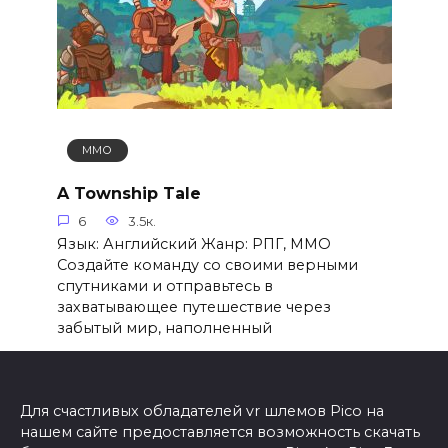
ММО
A Township Tale
6
3.5к.
Язык: Английский Жанр: РПГ, ММО
Создайте команду со своими верными
спутниками и отправьтесь в
захватывающее путешествие через
забытый мир, наполненный
Для счастливых обладателей vr шлемов Pico на
нашем сайте предоставляется возможность скачать