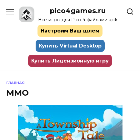
Перейти
pico4games.ru
к
содержанию
Все игры для Pico 4 файлами apk
Настроим Ваш шлем
Купить Virtual Desktop
Купить Лицензионную игру
ГЛАВНАЯ
ММО