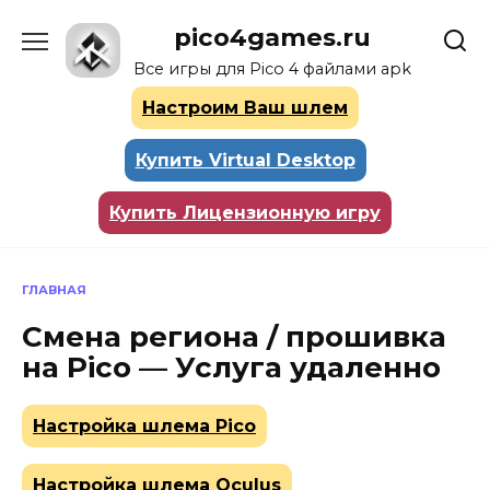
Перейти
pico4games.ru
к
содержанию
Все игры для Pico 4 файлами apk
Настроим Ваш шлем
Купить Virtual Desktop
Купить Лицензионную игру
ГЛАВНАЯ
Смена региона / прошивка
на Pico — Услуга удаленно
Настройка шлема Pico
Настройка шлема Oculus