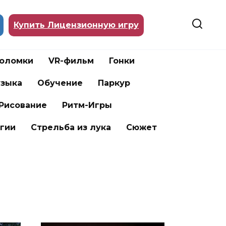
Купить Лицензионную игру
воломки
VR-фильм
Гонки
зыка
Обучение
Паркур
Рисование
Ритм-Игры
гии
Стрельба из лука
Сюжет