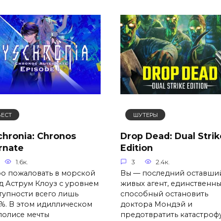
ВЕСТ
ШУТЕРЫ
chronia: Chronos
Drop Dead: Dual Strik
rnate
Edition
1.6к.
3
2.4к.
о пожаловать в морской
Вы — последний оставший
д Аструм Клоуз с уровнем
живых агент, единственн
тупности всего лишь
способный остановить
1%. В этом идиллическом
доктора Мондэй и
полисе мечты
предотвратить катастрофу