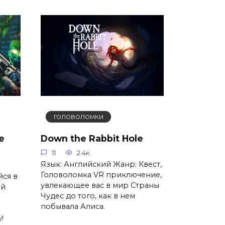
ГОЛОВОЛОМКИ
e
Down the Rabbit Hole
11
2.4к.
Язык: Английский Жанр: Квест,
Головоломка VR приключение,
ся в
увлекающее вас в мир Страны
ый
Чудес до того, как в нем
побывала Алиса.
!