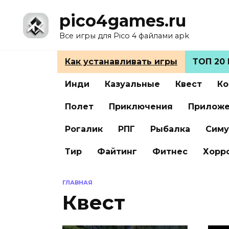
Перейти
pico4games.ru
к
содержанию
Все игры для Pico 4 файлами apk
Как устанавливать игры
ТОП 20 
Инди
Казуальные
Квест
Ко
Полет
Приключения
Прилож
Рогалик
РПГ
Рыбалка
Симу
Тир
Файтинг
Фитнес
Хорр
ГЛАВНАЯ
Квест