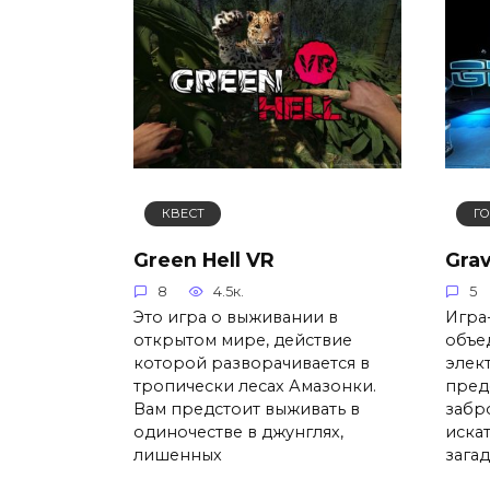
КВЕСТ
Г
Green Hell VR
Grav
8
4.5к.
5
Это игра о выживании в
Игра
открытом мире, действие
объе
которой разворачивается в
элек
тропически лесах Амазонки.
пред
Вам предстоит выживать в
забр
одиночестве в джунглях,
иска
лишенных
загад