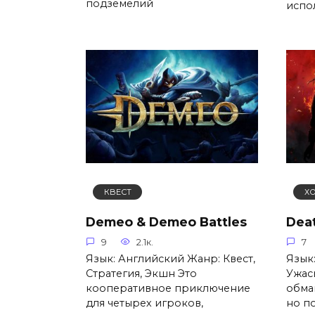
подземелий
испо
КВЕСТ
Х
Demeo & Demeo Battles
Dea
9
2.1к.
7
Язык: Английский Жанр: Квест,
Язык:
Стратегия, Экшн Это
Ужас
кооперативное приключение
обма
для четырех игроков,
но по