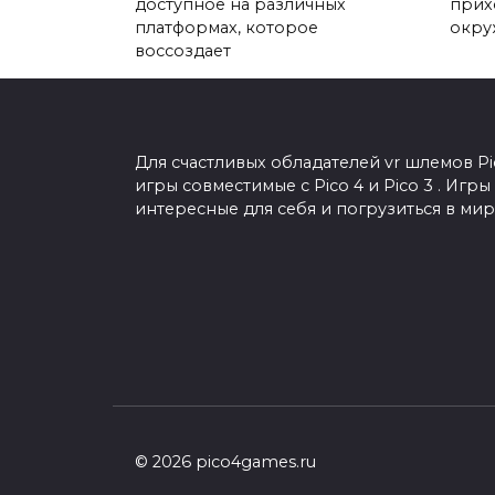
доступное на различных
прих
платформах, которое
окру
воссоздает
Для счастливых обладателей vr шлемов Pi
игры совместимые с Pico 4 и Pico 3 . Иг
интересные для себя и погрузиться в мир
© 2026 pico4games.ru