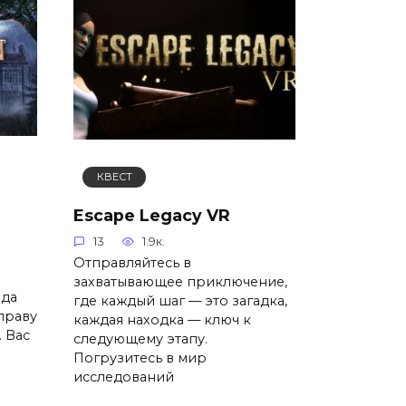
КВЕСТ
Escape Legacy VR
13
1.9к.
Отправляйтесь в
захватывающее приключение,
ода
где каждый шаг — это загадка,
 праву
каждая находка — ключ к
. Вас
следующему этапу.
Погрузитесь в мир
исследований