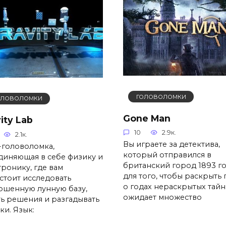
ГОЛОВОЛОМКИ
ОЛОВОЛОМКИ
Gone Man
ity Lab
10
2.9к.
2.1к.
Вы играете за детектива,
-головоломка,
который отправился в
диняющая в себе физику и
британский город 1893 г
тронику, где вам
для того, чтобы раскрыть
стоит исследовать
о годах нераскрытых тайн
ошенную лунную базу,
ожидает множество
ть решения и разгадывать
ки. Язык: