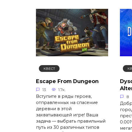
КВЕСТ
К
Escape From Dungeon
Dys
Alte
13
1.7к.
Вступите в ряды героев,
8
отправленных на спасение
Добр
деревни в этой
горо
захватывающей игре! Ваша
прес
задача — выбрать правильный
0.00
путь из 30 различных типов
мега