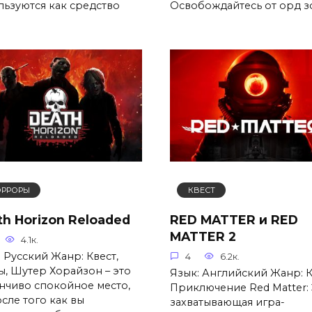
льзуются как средство
Освобождайтесь от орд 
ОРРОРЫ
КВЕСТ
th Horizon Reloaded
RED MATTER и RED
MATTER 2
4.1к.
 Русский Жанр: Квест,
4
6.2к.
ы, Шутер Хорайзон – это
Язык: Английский Жанр: К
нчиво спокойное место,
Приключение Red Matter:
сле того как вы
захватывающая игра-