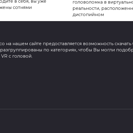
одите в себя, вы уже
головоломка в виртуальн
жены сотнями
реальности, расположенн
дистопийном
co на нашем сайте предоставляется возможность скачать 
ры разгруппированы по категориях, чтобы Вы могли подоб
 VR с головой.