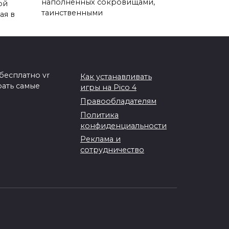
наполненных сокровищами,
ой
таинственными
ая в
бесплатно vr
Как устанавливать
рать самые
игры на Pico 4
Правообладателям
Политика
конфиденциальности
Реклама и
сотрудничество