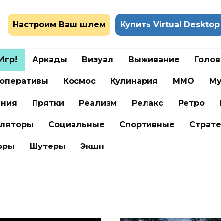
Настроим Ваш шлем
Купить Virtual Desktop
Игр!
Аркады
Визуал
Выживание
Голо
оперативы
Космос
Кулинария
ММО
Му
ения
Прятки
Реализм
Релакс
Ретро
ляторы
Социальные
Спортивные
Страте
оры
Шутеры
Экшн