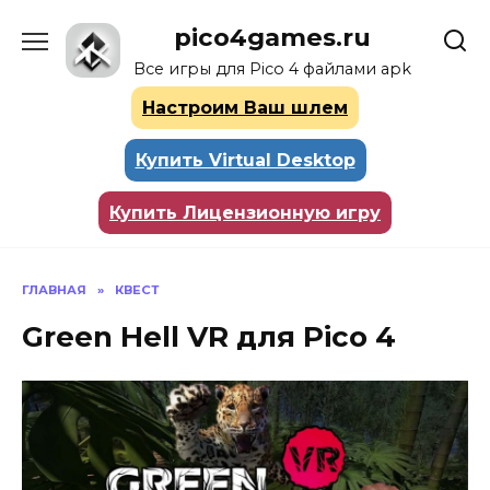
Перейти
pico4games.ru
к
содержанию
Все игры для Pico 4 файлами apk
Настроим Ваш шлем
Купить Virtual Desktop
Купить Лицензионную игру
ГЛАВНАЯ
»
КВЕСТ
Green Hell VR для Pico 4