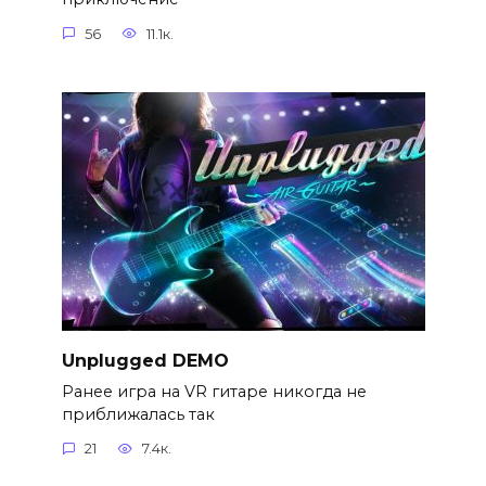
56
11.1к.
Unplugged DEMO
Ранее игра на VR гитаре никогда не
приближалась так
21
7.4к.