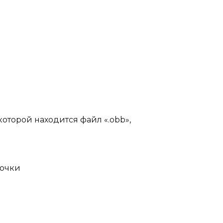
которой находится файл «.obb»,
точки