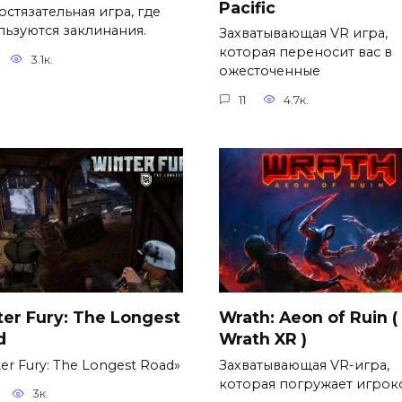
Pacific
остязательная игра, где
льзуются заклинания.
Захватывающая VR игра,
которая переносит вас в
3.1к.
ожесточенные
11
4.7к.
er Fury: The Longest
Wrath: Aeon of Ruin (
d
Wrath XR )
er Fury: The Longest Road»
Захватывающая VR-игра,
которая погружает игрок
3к.