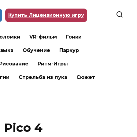
Купить Лицензионную игру
воломки
VR-фильм
Гонки
зыка
Обучение
Паркур
Рисование
Ритм-Игры
гии
Стрельба из лука
Сюжет
 Pico 4