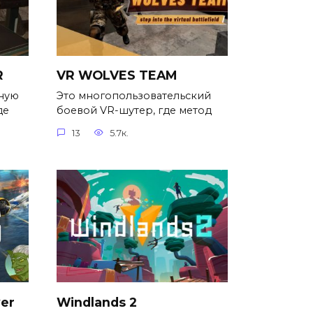
R
VR WOLVES TEAM
ьную
Это многопользовательский
де
боевой VR-шутер, где метод
13
5.7к.
ver
Windlands 2