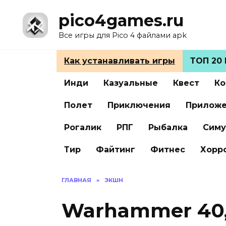
Перейти
pico4games.ru
к
содержанию
Все игры для Pico 4 файлами apk
Как устанавливать игры
ТОП 20 
Инди
Казуальные
Квест
Ко
Полет
Приключения
Прилож
Рогалик
РПГ
Рыбалка
Симу
Тир
Файтинг
Фитнес
Хорр
ГЛАВНАЯ
»
ЭКШН
Warhammer 40,0