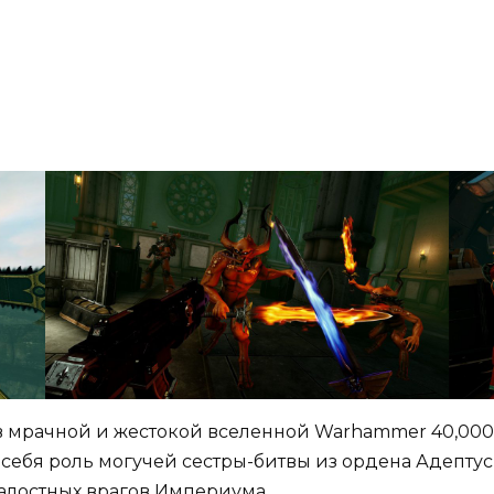
мрачной и жестокой вселенной Warhammer 40,000 с 
себя роль могучей сестры-битвы из ордена Адептус
алостных врагов Империума.