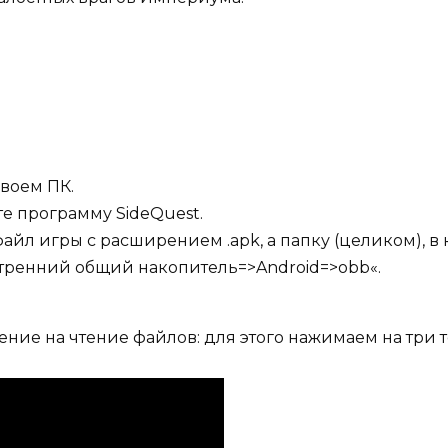
своем ПК.
те программу SideQuest.
айл игры c расширением .apk, а папку (целиком), в 
утренний общий накопитель=>Android=>obb«.
ние на чтение файлов: для этого нажимаем на три 