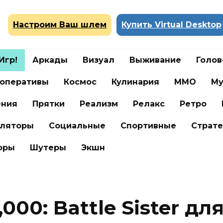
Настроим Ваш шлем
Купить Virtual Desktop
Игр!
Аркады
Визуал
Выживание
Голо
оперативы
Космос
Кулинария
ММО
Му
ения
Прятки
Реализм
Релакс
Ретро
ляторы
Социальные
Спортивные
Страте
оры
Шутеры
Экшн
00: Battle Sister для