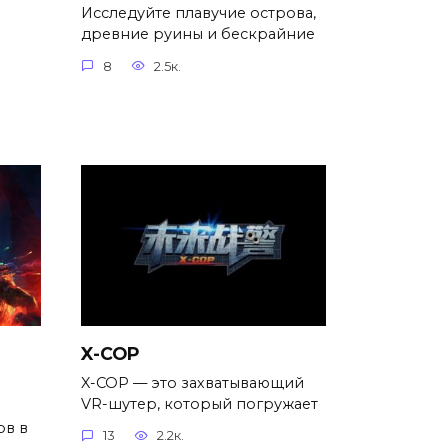
Исследуйте плавучие острова,
древние руины и бескрайние
8
2.5к.
X-COP
X-COP — это захватывающий
VR-шутер, который погружает
ов в
13
2.2к.