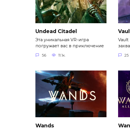
Undead Citadel
Vaul
Эта уникальная VR-игра
Vault
погружает вас в приключение
захв
56
11.1к.
25
Wands
Wand