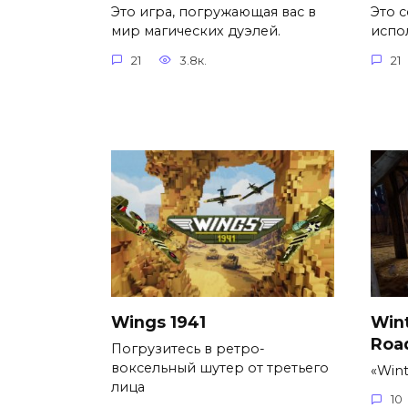
Это игра, погружающая вас в
Это с
мир магических дуэлей.
испо
21
3.8к.
21
Wings 1941
Wint
Roa
Погрузитесь в ретро-
воксельный шутер от третьего
«Wint
лица
10