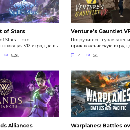
t of Stars
Venture’s Gauntlet V
 of Stars — это
Погрузитесь в увлекател
атывающая VR-игра, где вы
приключенческую игру, г
6.2к.
14
5к.
s Alliances
Warplanes: Battles o