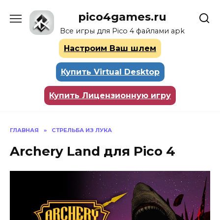
Перейти
pico4games.ru
к
содержанию
Все игры для Pico 4 файлами apk
Настроим Ваш шлем
Купить Virtual Desktop
Купить Лицензионную игру
ГЛАВНАЯ
»
СТРЕЛЬБА ИЗ ЛУКА
Archery Land для Pico 4