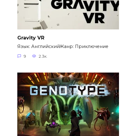
Gravity VR
Язык: АнглийскийЖанр: Приключение
9
2.3к.