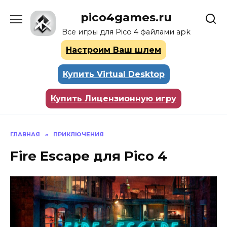
Перейти
pico4games.ru
к
содержанию
Все игры для Pico 4 файлами apk
Настроим Ваш шлем
Купить Virtual Desktop
Купить Лицензионную игру
ГЛАВНАЯ
»
ПРИКЛЮЧЕНИЯ
Fire Escape для Pico 4