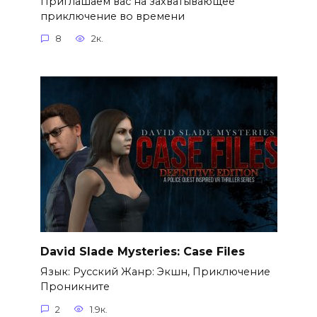
Приглашаем вас на захватывающее
приключение во времени
8
2к.
David Slade Mysteries: Case Files
Язык: Русский Жанр: Экшн, Приключение
Проникните
2
1.9к.