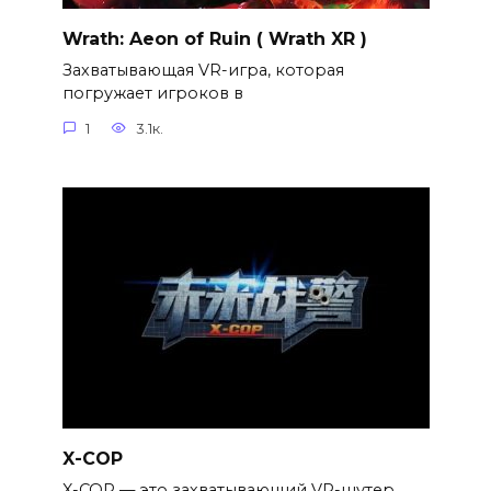
Wrath: Aeon of Ruin ( Wrath XR )
Захватывающая VR-игра, которая
погружает игроков в
1
3.1к.
X-COP
X-COP — это захватывающий VR-шутер,