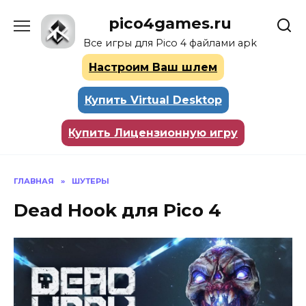
Перейти
pico4games.ru
к
содержанию
Все игры для Pico 4 файлами apk
Настроим Ваш шлем
Купить Virtual Desktop
Купить Лицензионную игру
ГЛАВНАЯ
»
ШУТЕРЫ
Dead Hook для Pico 4