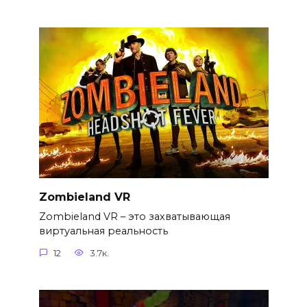
Zombieland VR
Zombieland VR – это захватывающая
виртуальная реальность
12
3.7к.