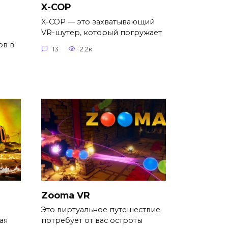
X-COP
X-COP — это захватывающий
VR-шутер, который погружает
ов в
13
2.2к.
Zooma VR
Это виртуальное путешествие
ая
потребует от вас остроты