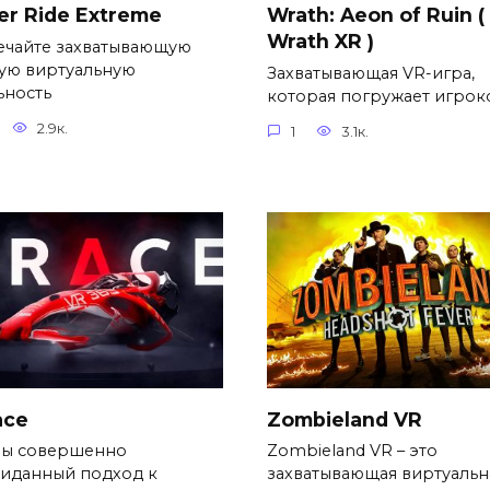
er Ride Extreme
Wrath: Aeon of Ruin (
Wrath XR )
ечайте захватывающую
ую виртуальную
Захватывающая VR-игра,
ьность
которая погружает игрок
2.9к.
1
3.1к.
ace
Zombieland VR
ры совершенно
Zombieland VR – это
иданный подход к
захватывающая виртуальн