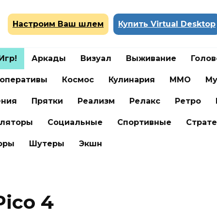
Настроим Ваш шлем
Купить Virtual Desktop
Игр!
Аркады
Визуал
Выживание
Голо
оперативы
Космос
Кулинария
ММО
Му
ения
Прятки
Реализм
Релакс
Ретро
ляторы
Социальные
Спортивные
Страте
оры
Шутеры
Экшн
Pico 4