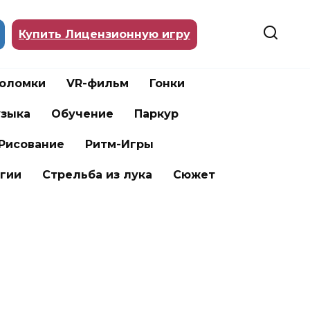
Купить Лицензионную игру
воломки
VR-фильм
Гонки
зыка
Обучение
Паркур
Рисование
Ритм-Игры
гии
Стрельба из лука
Сюжет