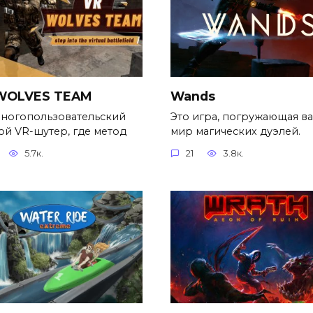
WOLVES TEAM
Wands
многопользовательский
Это игра, погружающая ва
ой VR-шутер, где метод
мир магических дуэлей.
5.7к.
21
3.8к.