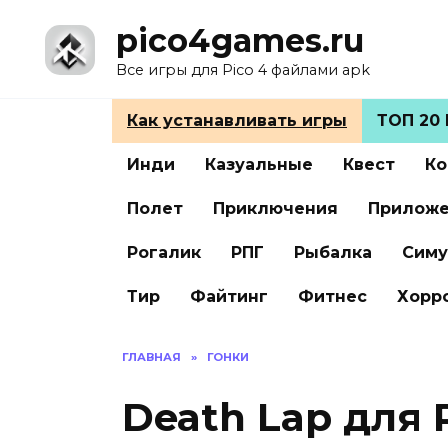
Перейти
pico4games.ru
к
содержанию
Все игры для Pico 4 файлами apk
Как устанавливать игры
ТОП 20 
Инди
Казуальные
Квест
Ко
Полет
Приключения
Прилож
Рогалик
РПГ
Рыбалка
Симу
Тир
Файтинг
Фитнес
Хорр
ГЛАВНАЯ
»
ГОНКИ
Death Lap для 