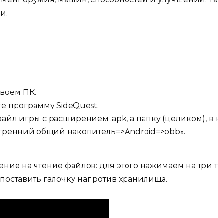
и.
своем ПК.
те программу SideQuest.
айл игры c расширением .apk, а папку (целиком), в 
утренний общий накопитель=>Android=>obb«.
ние на чтение файлов: для этого нажимаем на три 
оставить галочку напротив хранилища.