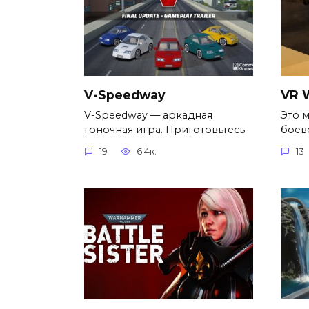
V-Speedway
VR 
V-Speedway — аркадная
Это 
гоночная игра. Приготовьтесь
боев
19
6.4к.
13