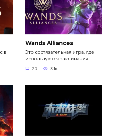
Wands Alliances
с в
Это состязательная игра, где
используются заклинания.
20
3.1к.