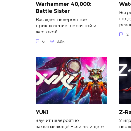
Warhammer 40,000:
Wat
Battle Sister
Встр
водн
Вас ждет невероятное
реал
приключение в мрачной и
жестокой
12
6
3.9к.
YUKI
Z-R
Звучит невероятно
У иг
захватывающе! Если вы ищете
неож