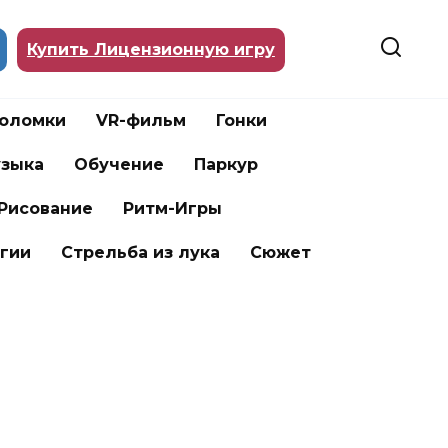
Купить Лицензионную игру
воломки
VR-фильм
Гонки
зыка
Обучение
Паркур
Рисование
Ритм-Игры
гии
Стрельба из лука
Сюжет