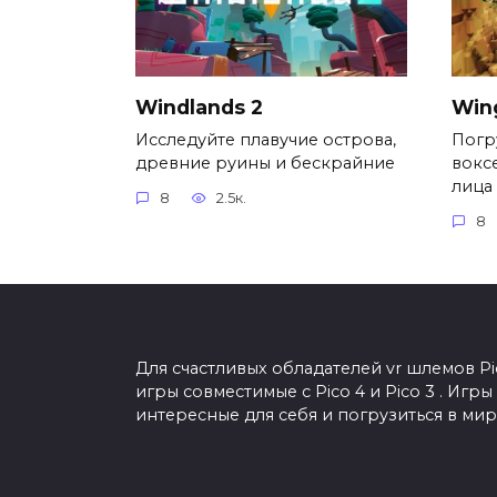
Windlands 2
Win
Исследуйте плавучие острова,
Погр
древние руины и бескрайние
вокс
лица
8
2.5к.
8
Для счастливых обладателей vr шлемов Pi
игры совместимые с Pico 4 и Pico 3 . Иг
интересные для себя и погрузиться в мир