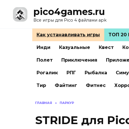
Перейти
pico4games.ru
к
содержанию
Все игры для Pico 4 файлами apk
Как устанавливать игры
ТОП 20 
Инди
Казуальные
Квест
Ко
Полет
Приключения
Прилож
Рогалик
РПГ
Рыбалка
Симу
Тир
Файтинг
Фитнес
Хорр
ГЛАВНАЯ
»
ПАРКУР
STRIDE для Pic