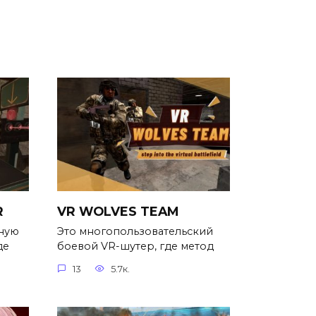
R
VR WOLVES TEAM
ьную
Это многопользовательский
де
боевой VR-шутер, где метод
13
5.7к.