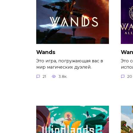
Wands
Wand
Это игра, погружающая вас в
Это с
мир магических дуэлей.
испо
21
3.8к.
20