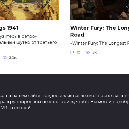
gs 1941
Winter Fury: The Lon
Road
узитесь в ретро-
ельный шутер от третьего
«Winter Fury: The Longest 
10
3к.
2.5к.
co на нашем сайте предоставляется возможность скачать 
ры разгруппированы по категориях, чтобы Вы могли подоб
 VR с головой.