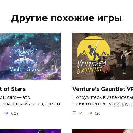
Другие похожие игры
t of Stars
Venture’s Gauntlet V
 of Stars — это
Погрузитесь в увлекател
атывающая VR-игра, где вы
приключенческую игру, г
6.2к.
14
5к.