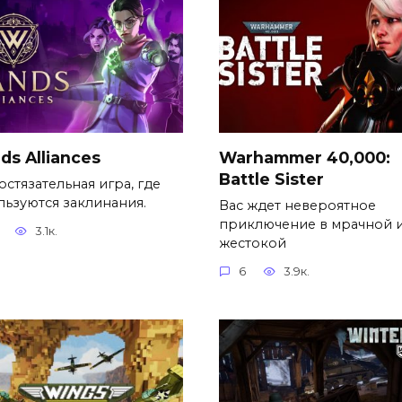
s Alliances
Warhammer 40,000:
Battle Sister
остязательная игра, где
льзуются заклинания.
Вас ждет невероятное
приключение в мрачной 
3.1к.
жестокой
6
3.9к.