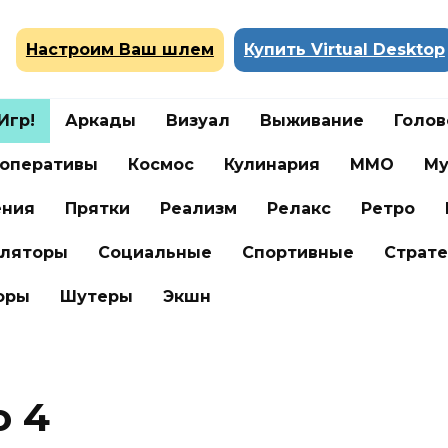
Настроим Ваш шлем
Купить Virtual Desktop
Игр!
Аркады
Визуал
Выживание
Голо
оперативы
Космос
Кулинария
ММО
Му
ения
Прятки
Реализм
Релакс
Ретро
ляторы
Социальные
Спортивные
Страте
оры
Шутеры
Экшн
o 4