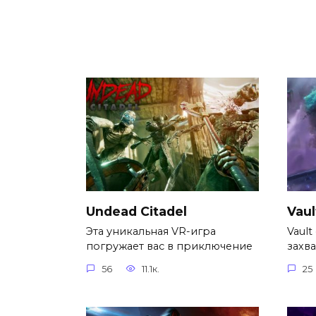
Undead Citadel
Vaul
Эта уникальная VR-игра
Vault
погружает вас в приключение
захв
56
11.1к.
25