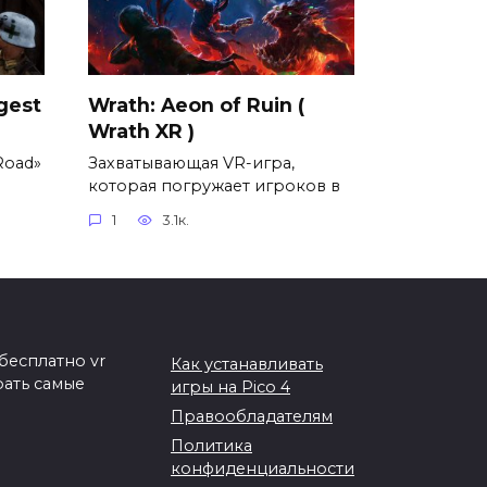
gest
Wrath: Aeon of Ruin (
Wrath XR )
Road»
Захватывающая VR-игра,
которая погружает игроков в
1
3.1к.
бесплатно vr
Как устанавливать
рать самые
игры на Pico 4
Правообладателям
Политика
конфиденциальности