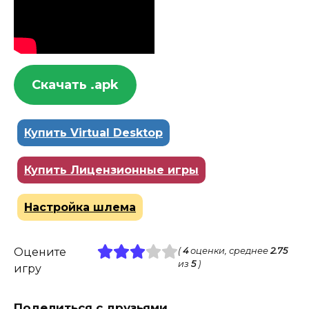
Скачать .apk
Купить Virtual Desktop
Купить Лицензионные игры
Настройка шлема
Оцените
(
4
оценки, среднее
2.75
из
5
)
игру
Поделиться с друзьями