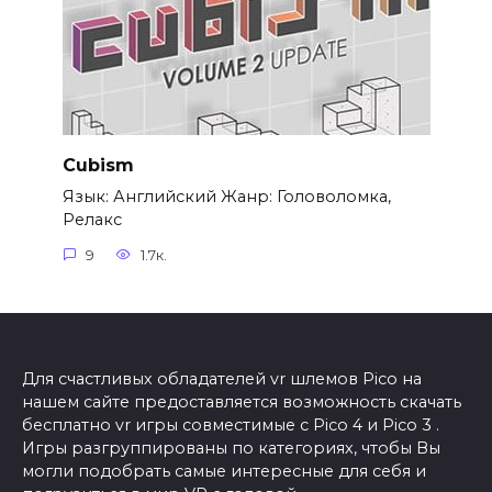
Cubism
Язык: Английский Жанр: Головоломка,
Релакс
9
1.7к.
Для счастливых обладателей vr шлемов Pico на
нашем сайте предоставляется возможность скачать
бесплатно vr игры совместимые с Pico 4 и Pico 3 .
Игры разгруппированы по категориях, чтобы Вы
могли подобрать самые интересные для себя и