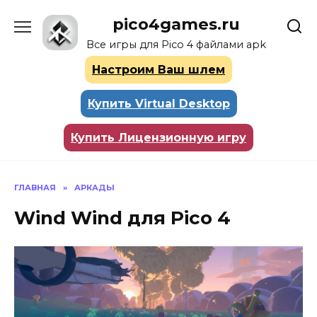
Перейти
pico4games.ru
к
содержанию
Все игры для Pico 4 файлами apk
Настроим Ваш шлем
Купить Virtual Desktop
Купить Лицензионную игру
ГЛАВНАЯ
»
АРКАДЫ
Wind Wind для Pico 4