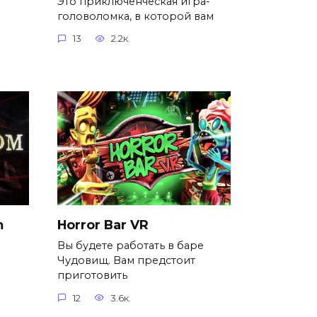
Это приключенческая игра-
головоломка, в которой вам
13
2.2к.
m
Horror Bar VR
Вы будете работать в баре
Чудовищ. Вам предстоит
приготовить
12
3.6к.