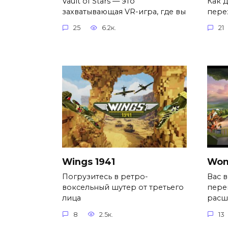
Vault of Stars — это
Как 
захватывающая VR-игра, где вы
пере
25
6.2к.
21
Wings 1941
Won
Погрузитесь в ретро-
Вас 
воксельный шутер от третьего
пере
лица
расш
8
2.5к.
13