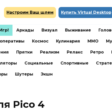
Настроим Ваш шлем
Купить Virtual Desktop
Игр!
Аркады
Визуал
Выживание
Голо
оперативы
Космос
Кулинария
ММО
Му
ения
Прятки
Реализм
Релакс
Ретро
ляторы
Социальные
Спортивные
Страте
оры
Шутеры
Экшн
ля Pico 4