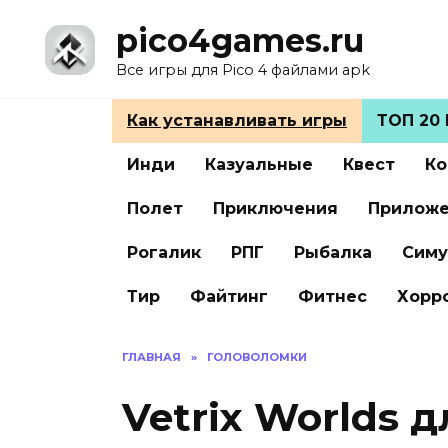
Перейти
pico4games.ru
к
содержанию
Все игры для Pico 4 файлами apk
Как устанавливать игры
ТОП 20 
Инди
Казуальные
Квест
Ко
Полет
Приключения
Прилож
Рогалик
РПГ
Рыбалка
Симу
Тир
Файтинг
Фитнес
Хорр
ГЛАВНАЯ
»
ГОЛОВОЛОМКИ
Vetrix Worlds д