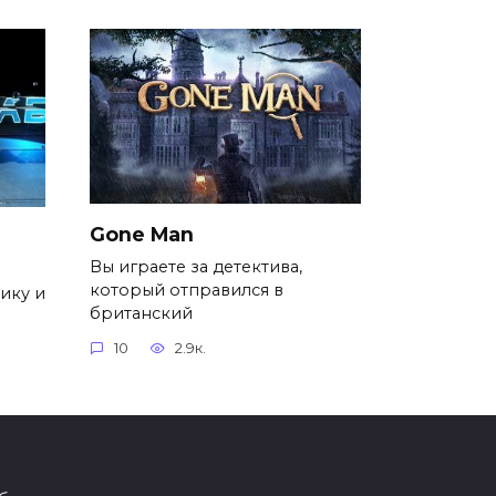
Gone Man
Вы играете за детектива,
который отправился в
ику и
британский
10
2.9к.