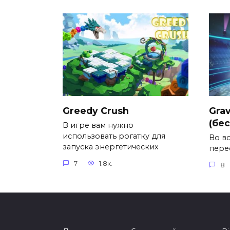
Greedy Crush
Grav
(бе
В игре вам нужно
использовать рогатку для
Во в
запуска энергетических
пере
7
1.8к.
8