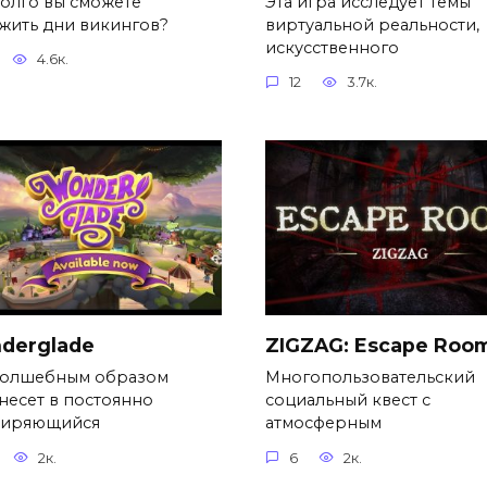
долго вы сможете
Эта игра исследует темы
жить дни викингов?
виртуальной реальности,
искусственного
4.6к.
12
3.7к.
derglade
ZIGZAG: Escape Roo
волшебным образом
Многопользовательский
несет в постоянно
социальный квест с
иряющийся
атмосферным
2к.
6
2к.