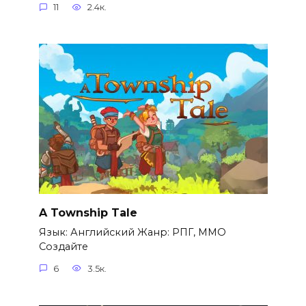
11
2.4к.
A Township Tale
Язык: Английский Жанр: РПГ, ММО
Создайте
6
3.5к.