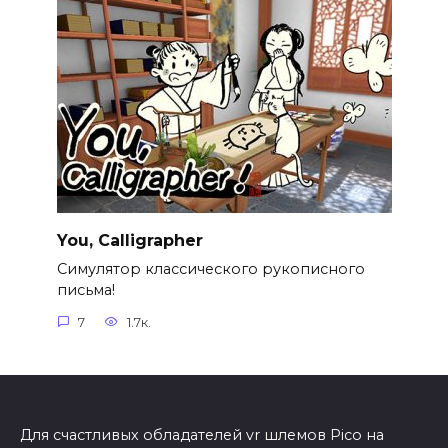
You, Calligrapher
Симулятор классического рукописного
письма!
7
1.7к.
Для счастливых обладателей vr шлемов Pico на