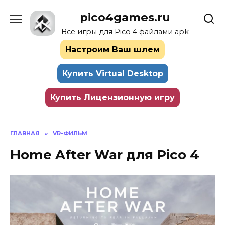
Перейти
pico4games.ru
к
содержанию
Все игры для Pico 4 файлами apk
Настроим Ваш шлем
Купить Virtual Desktop
Купить Лицензионную игру
ГЛАВНАЯ
»
VR-ФИЛЬМ
Home After War для Pico 4