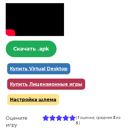
Скачать .apk
Купить Virtual Desktop
Купить Лицензионные игры
Настройка шлема
Оцените
(
1
оценка, среднее
5
из
5
)
игру