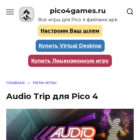
Перейти
pico4games.ru
к
содержанию
Все игры для Pico 4 файлами apk
Настроим Ваш шлем
Купить Virtual Desktop
Купить Лицензионную игру
ГЛАВНАЯ
»
РИТМ-ИГРЫ
Audio Trip для Pico 4