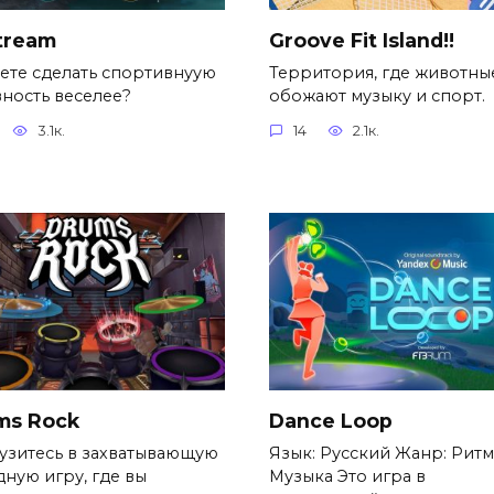
tream
Groove Fit Island!!
ете сделать спортивнуую
Территория, где животны
вность веселее?
обожают музыку и спорт.
3.1к.
14
2.1к.
ms Rock
Dance Loop
узитесь в захватывающую
Язык: Русский Жанр: Ритм
дную игру, где вы
Музыка Это игра в