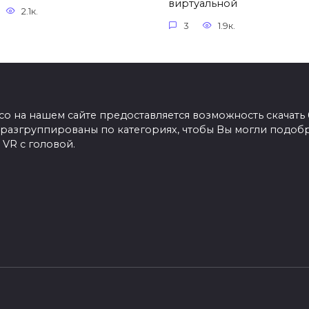
виртуальной
2.1к.
3
1.9к.
co на нашем сайте предоставляется возможность скачать 
ры разгруппированы по категориях, чтобы Вы могли подоб
 VR с головой.