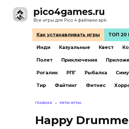
Перейти
pico4games.ru
к
содержанию
Все игры для Pico 4 файлами apk
Как устанавливать игры
ТОП 20 
Инди
Казуальные
Квест
Ко
Полет
Приключения
Прилож
Рогалик
РПГ
Рыбалка
Симу
Тир
Файтинг
Фитнес
Хорр
ГЛАВНАЯ
»
РИТМ-ИГРЫ
Happy Drummer