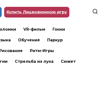
Купить Лицензионную игру
воломки
VR-фильм
Гонки
зыка
Обучение
Паркур
Рисование
Ритм-Игры
гии
Стрельба из лука
Сюжет