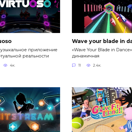
uoso
Wave your blade in d
музыкальное приложение
«Wave Your Blade in Dance»
ртуальной реальности
динамичная
4к.
11
2.4к.