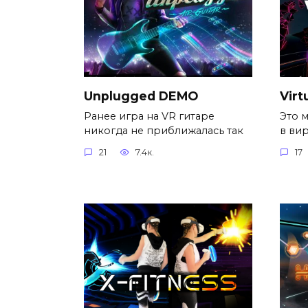
Unplugged DEMO
Virt
Ранее игра на VR гитаре
Это 
никогда не приближалась так
в ви
21
7.4к.
17