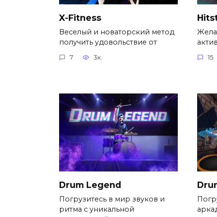
X-Fitness
Hits
Веселый и новаторский метод
Жела
получить удовольствие от
акти
7
3к.
15
Drum Legend
Dru
Погрузитесь в мир звуков и
Погр
ритма с уникальной
арка