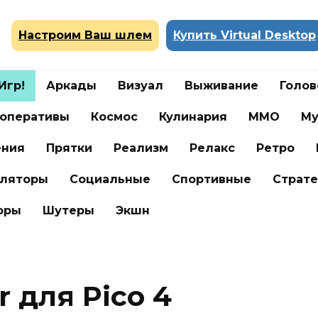
Настроим Ваш шлем
Купить Virtual Desktop
Игр!
Аркады
Визуал
Выживание
Голо
оперативы
Космос
Кулинария
ММО
Му
ения
Прятки
Реализм
Релакс
Ретро
ляторы
Социальные
Спортивные
Страте
оры
Шутеры
Экшн
 для Pico 4