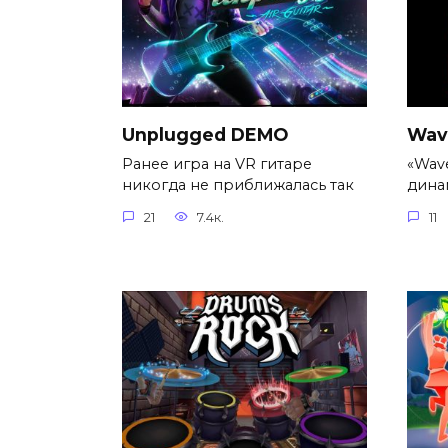
Unplugged DEMO
Wave
Ранее игра на VR гитаре
«Wave
никогда не приближалась так
дина
21
7.4к.
11