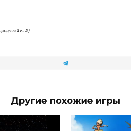
 среднее
5
из
5
)
Другие похожие игры