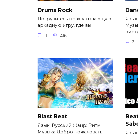
Drums Rock
Dan
Погрузитесь в захватывающую
Язык
аркадную игру, где вы
Музы
вирт
11
2.1к.
3
Blast Beat
Bea
Sab
Язык: Русский Жанр: Ритм,
Музыка Добро пожаловать
Язык