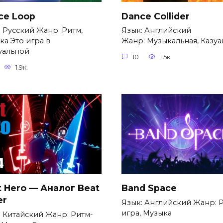
ce Loop
Dance Collider
: Русский Жанр: Ритм,
Язык: Английский
ка Это игра в
Жанр: Музыкальная, Казуа
уальной
10
1.5к.
1.9к.
t Hero — Аналог Beat
Band Space
er
Язык: Английский Жанр: 
игра, Музыка
: Китайский Жанр: Ритм-