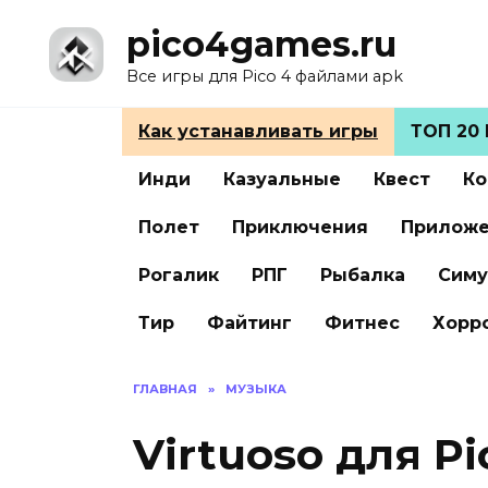
Перейти
pico4games.ru
к
содержанию
Все игры для Pico 4 файлами apk
Как устанавливать игры
ТОП 20 
Инди
Казуальные
Квест
Ко
Полет
Приключения
Прилож
Рогалик
РПГ
Рыбалка
Симу
Тир
Файтинг
Фитнес
Хорр
ГЛАВНАЯ
»
МУЗЫКА
Virtuoso для Pi