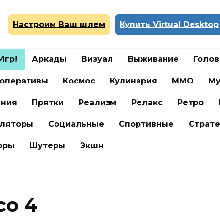
Настроим Ваш шлем
Купить Virtual Desktop
Игр!
Аркады
Визуал
Выживание
Голо
оперативы
Космос
Кулинария
ММО
Му
ения
Прятки
Реализм
Релакс
Ретро
ляторы
Социальные
Спортивные
Страте
оры
Шутеры
Экшн
co 4