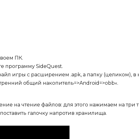
своем ПК.
те программу SideQuest.
айл игры c расширением .apk, а папку (целиком), в 
утренний общий накопитель=>Android=>obb«.
ние на чтение файлов: для этого нажимаем на три 
оставить галочку напротив хранилища.