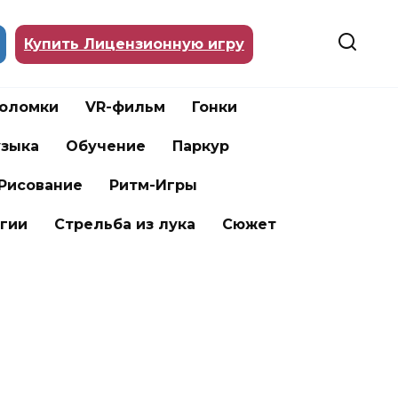
Купить Лицензионную игру
воломки
VR-фильм
Гонки
зыка
Обучение
Паркур
Рисование
Ритм-Игры
гии
Стрельба из лука
Сюжет