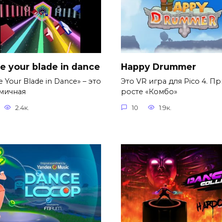
 your blade in dance
Happy Drummer
 Your Blade in Dance» – это
Это VR игра для Pico 4. П
мичная
росте «Комбо»
2.4к.
10
1.9к.