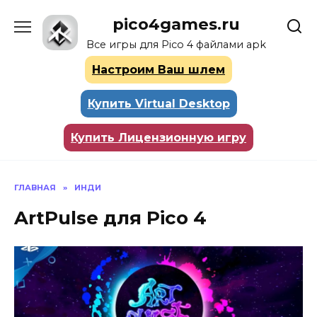
Перейти
pico4games.ru
к
содержанию
Все игры для Pico 4 файлами apk
Настроим Ваш шлем
Купить Virtual Desktop
Купить Лицензионную игру
ГЛАВНАЯ
»
ИНДИ
ArtPulse для Pico 4