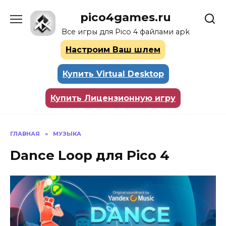
Перейти
pico4games.ru
к
содержанию
Все игры для Pico 4 файлами apk
Настроим Ваш шлем
Купить Virtual Desktop
Купить Лицензионную игру
ГЛАВНАЯ
»
МУЗЫКА
Dance Loop для Pico 4