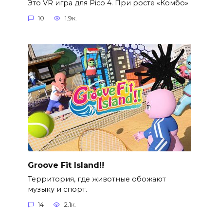
Это VR игра для Pico 4. При росте «Комбо»
10
1.9к.
Groove Fit Island!!
Территория, где животные обожают
музыку и спорт.
14
2.1к.