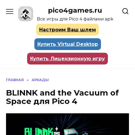
Перейти
pico4games.ru
к
содержанию
Все игры для Pico 4 файлами apk
Настроим Ваш шлем
Купить Virtual Desktop
Купить Лицензионную игру
ГЛАВНАЯ
»
АРКАДЫ
BLINNK and the Vacuum of
Space для Pico 4