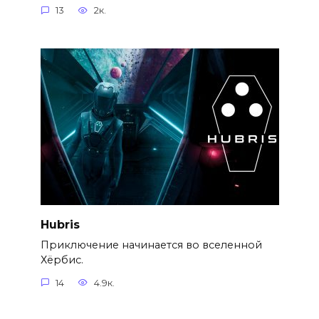
13
2к.
Hubris
Приключение начинается во вселенной
Хёрбис.
14
4.9к.