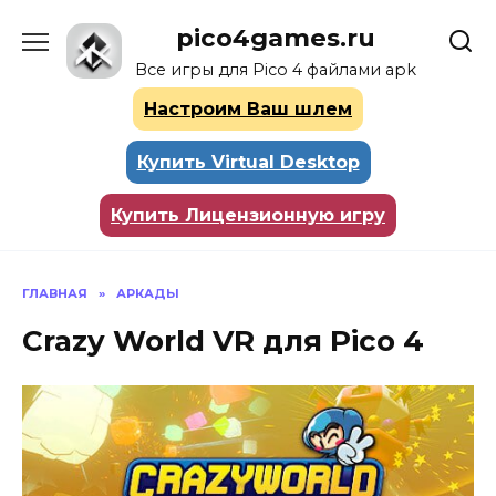
Перейти
pico4games.ru
к
содержанию
Все игры для Pico 4 файлами apk
Настроим Ваш шлем
Купить Virtual Desktop
Купить Лицензионную игру
ГЛАВНАЯ
»
АРКАДЫ
Crazy World VR для Pico 4