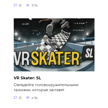
12
3.7к.
VR Skater: SL
Овладейте головокружительными
трюками, которые заставят
21
4.5к.